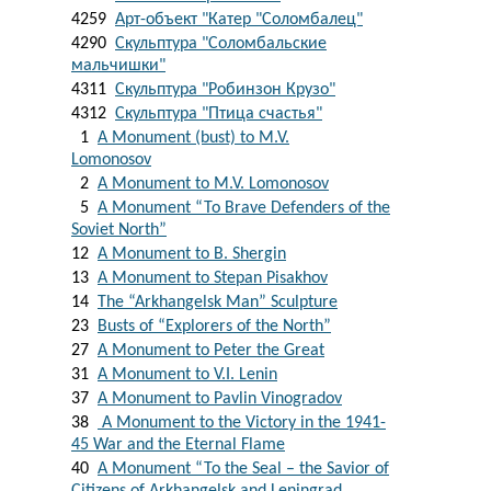
4259
Арт-объект "Катер "Соломбалец"
4290
Скульптура "Соломбальские
мальчишки"
4311
Скульптура "Робинзон Крузо"
4312
Скульптура "Птица счастья"
1
A Monument (bust) to M.V.
Lomonosov
2
A Monument to M.V. Lomonosov
5
A Monument “To Brave Defenders of the
Soviet North”
12
A Monument to B. Shergin
13
A Monument to Stepan Pisakhov
14
The “Arkhangelsk Man” Sculpture
23
Busts of “Explorers of the North”
27
A Monument to Peter the Great
31
A Monument to V.I. Lenin
37
A Monument to Pavlin Vinogradov
38
A Monument to the Victory in the 1941-
45 War and the Eternal Flame
40
A Monument “To the Seal – the Savior of