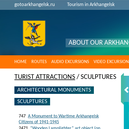
gotoarkhangelsk.ru
Tourism in Arkhangelsk
ABOUT OUR ARKHAN
HOME
ROUTES
AUDIO EXCURSIONS
VIDEO EXCURSION
TURIST ATTRACTIONS
/ SCULPTURES
ARCHITECTURAL MONUMENTS
SCULPTURES
747
A Monument to Wartime Arkhangelsk
Citizens of 1941-1945
2471
“Wooden Lamplighter” art object (on