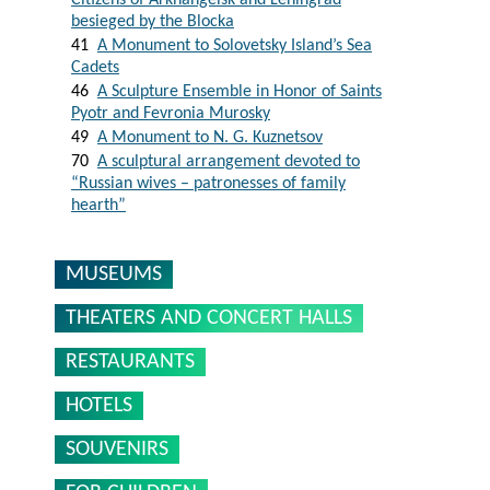
Citizens of Arkhangelsk and Leningrad
besieged by the Blocka
41
A Monument to Solovetsky Island’s Sea
Cadets
46
A Sculpture Ensemble in Honor of Saints
Pyotr and Fevronia Murosky
49
A Monument to N. G. Kuznetsov
70
A sculptural arrangement devoted to
“Russian wives – patronesses of family
hearth”
MUSEUMS
THEATERS AND CONCERT HALLS
RESTAURANTS
HOTELS
SOUVENIRS