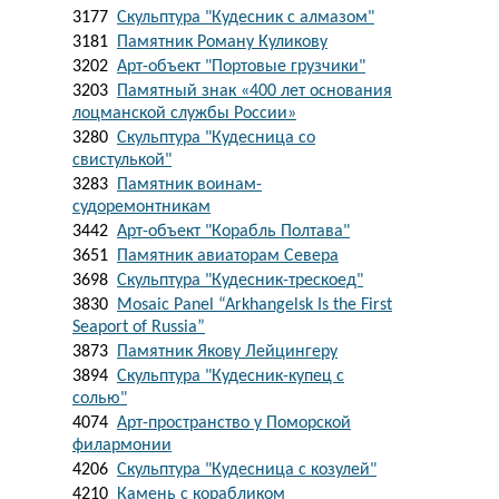
3177
Скульптура "Кудесник с алмазом"
3181
Памятник Роману Куликову
3202
Арт-объект "Портовые грузчики"
3203
Памятный знак «400 лет основания
лоцманской службы России»
3280
Скульптура "Кудесница со
свистулькой"
3283
Памятник воинам-
судоремонтникам
3442
Арт-объект "Корабль Полтава"
3651
Памятник авиаторам Севера
3698
Скульптура "Кудесник-трескоед"
3830
Mosaic Panel “Arkhangelsk Is the First
Seaport of Russia”
3873
Памятник Якову Лейцингеру
3894
Скульптура "Кудесник-купец с
солью"
4074
Арт-пространство у Поморской
филармонии
4206
Скульптура "Кудесница с козулей"
4210
Камень с корабликом