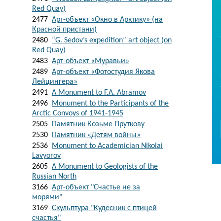
Red Quay)
2477
Арт-объект «Окно в Арктику» (на
Красной пристани)
2480
“G. Sedov’s expedition” art object (on
Red Quay)
2483
Арт-объект «Муравьи»
2489
Арт-объект «Фотостудия Якова
Лейцингера»
2491
A Monument to F.A. Abramov
2496
Monument to the Participants of the
Arctic Convoys of 1941-1945
2505
Памятник Козьме Пруткову
2530
Памятник «Детям войны»
2536
Monument to Academician Nikolai
Lavyorov
2605
A Monument to Geologists of the
Russian North
3166
Арт-объект "Счастье не за
морями"
3169
Скульптура "Кудесник с птицей
счастья"