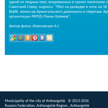
одной из медных плит, вмурованных в гранит памятника 
Советский Север, надпись: "Убит на разведке в ночь на 18
ВЦИК, комиссар Архангельского дивизиона и секретарь Ар
организации РКП(б) Роман Куликов".
Автор фото: Илатовская А.С.
Municipality of the city of Arkhangelsk © 2013-2026
Russian Federation, Arkhangelsk Region., Arkhangelsk