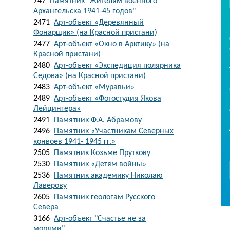
747
Памятник "Жителям военного
Архангельска 1941-45 годов"
2471
Арт-объект «Деревянный
Фонарщик» (на Красной пристани)
2477
Арт-объект «Окно в Арктику» (на
Красной пристани)
2480
Арт-объект «Экспедиция полярника
Седова» (на Красной пристани)
2483
Арт-объект «Муравьи»
2489
Арт-объект «Фотостудия Якова
Лейцингера»
2491
Памятник Ф.А. Абрамову
2496
Памятник «Участникам Северных
конвоев 1941- 1945 гг.»
2505
Памятник Козьме Пруткову
2530
Памятник «Детям войны»
2536
Памятник академику Николаю
Лаверову
2605
Памятник геологам Русского
Севера
3166
Арт-объект "Счастье не за
морями"