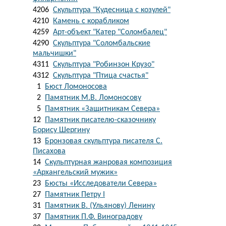
4206
Скульптура "Кудесница с козулей"
4210
Камень с корабликом
4259
Арт-объект "Катер "Соломбалец"
4290
Скульптура "Соломбальские
мальчишки"
4311
Скульптура "Робинзон Крузо"
4312
Скульптура "Птица счастья"
1
Бюст Ломоносова
2
Памятник М.В. Ломоносову
5
Памятник «Защитникам Севера»
12
Памятник писателю-сказочнику
Борису Шергину
13
Бронзовая скульптура писателя С.
Писахова
14
Скульптурная жанровая композиция
«Архангельский мужик»
23
Бюсты «Исследователи Севера»
27
Памятник Петру I
31
Памятник В. (Ульянову) Ленину
37
Памятник П.Ф. Виноградову