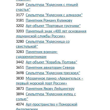
3169
Скульптура "Кудесник с птицей
счастья"
3177
Скульптура "Кудесник с алмазом"
3181
Памятник Роману Куликову
3202
Арт-объект "Портовые грузчики"
3203
Памятный знак «400 лет основания
лоцманской службы России»
3280
Скульптура "Кудесница со
свистулькой"
3283
Памятник воинам-
судоремонтникам
3442
Арт-объект "Корабль Полтава"
3651
Памятник авиаторам Севера
3698
Скульптура "Кудесник-трескоед"
3830
Мозаичное панно «Архангельск –
первый морской порт России»
3873
Памятник Якову Лейцингеру
3894
Скульптура "Кудесник-купец с
солью"
4074
Арт-пространство у Поморской
филармонии