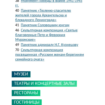
38
Монумент Победы в войне 1941-1945
гг.
40
Памятник «Тюленю-спасителю
жителей города Архангельска и
блокадного Ленинграда»
41
Памятник Соловецким юнгам
46
Скульптурная композиция «Святые
благоверные Петр и Феврония
Муромские»
49
Памятник адмиралу Н.Г. Кузнецову
70
Скульптурная композиция
посвященная «Русским женам-берегиням
семейного очага»
МУЗЕИ
ТЕАТРЫ И КОНЦЕРТНЫЕ ЗАЛЫ
РЕСТОРАНЫ
ГОСТИНИЦЫ