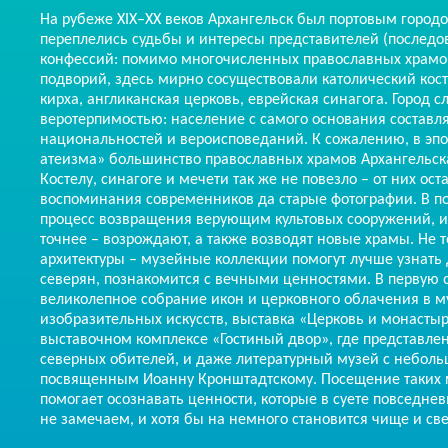
На рубеже XIX–XX веков Архангельск был портовым городо
переплелись судьбы и интересы представителей (последо
конфессий: помимо многочисленных православных храмо
подворий, здесь мирно сосуществовали католический кост
кирха, англиканская церковь, еврейская синагога. Город с
веротерпимостью: население с самого основания составл
национальностей и вероисповеданий. К сожалению, в эп
атеизма» большинство православных храмов Архангельск
Костелу, синагоге и мечети так же не повезло – от них ос
воспоминания современников да старые фотографии. В п
процесс возвращения верующим культовых сооружений, и
точнее – возрождают, а также возводят новые храмы. Не 
архитектуры – музейные коллекции помогут лучше узнать
северян, познакомится с вечными ценностями. В первую о
великолепное собрание икон и церковного облачения в м
изобразительных искусств, выставка «Церковь и монастыр
выставочном комплексе «Гостиный двор», где представле
северных обителей, и даже литературный музей с небол
посвященным Иоанну Кронштадтскому. Посещение таких м
помогает осознавать ценности, которые в суете повседне
не замечаем, и хотя бы на немного становится чище и све