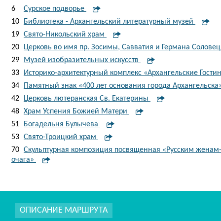
6
Сурское подворье
10
Библиотека - Архангельский литературный музей
19
Свято-Никольский храм
20
Церковь во имя пр. Зосимы, Савватия и Германа Солове
29
Музей изобразительных искусств
33
Историко-архитектурный комплекс «Архангельские Гост
34
Памятный знак «400 лет основания города Архангельска
42
Церковь лютеранская Св. Екатерины
48
Храм Успения Божией Матери
51
Богадельня Булычева
53
Свято-Троицкий храм
70
Скульптурная композиция посвященная «Русским женам
очага»
ОПИСАНИЕ МАРШРУТА