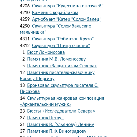
4206
Скульптура "Кудесница с козулей"
4210
Камень с корабликом
4259
Арт-объект "Катер "Соломбалец"
4290
Скульптура "Соломбальские
мальчишки"
4311
Скульптура "Робинзон Крузо"
4312
Скульптура "Птица счастья"
1
Бюст Ломоносова
2
Памятник М.В. Ломоносову
5
Памятник «Защитникам Севера»
12
Памятник писателю-сказочнику
Борису Шергину
13
Бронзовая скульптура писателя С.
Писахова
14
Скульптурная жанровая композиция
«Архангельский мужик»
23
Бюсты «Исследователи Севера»
27
Памятник Петру I
31
Памятник В. (Ульянову) Ленину
37
Памятник П.Ф. Виноградову