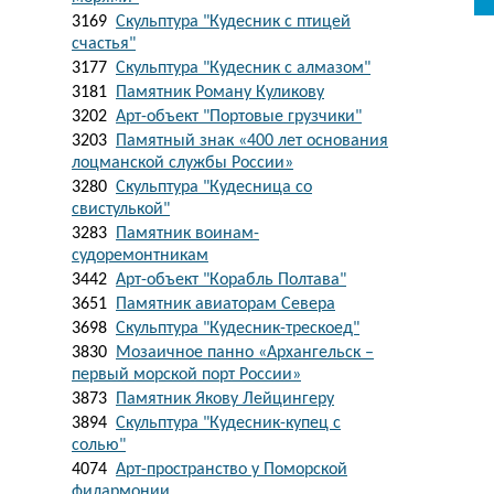
3169
Скульптура "Кудесник с птицей
счастья"
3177
Скульптура "Кудесник с алмазом"
3181
Памятник Роману Куликову
3202
Арт-объект "Портовые грузчики"
3203
Памятный знак «400 лет основания
лоцманской службы России»
3280
Скульптура "Кудесница со
свистулькой"
3283
Памятник воинам-
судоремонтникам
3442
Арт-объект "Корабль Полтава"
3651
Памятник авиаторам Севера
3698
Скульптура "Кудесник-трескоед"
3830
Мозаичное панно «Архангельск –
первый морской порт России»
3873
Памятник Якову Лейцингеру
3894
Скульптура "Кудесник-купец с
солью"
4074
Арт-пространство у Поморской
филармонии