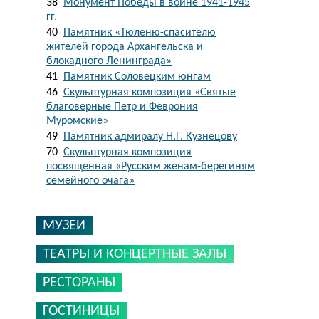
38
Монумент Победы в войне 1941-1945
гг.
40
Памятник «Тюленю-спасителю
жителей города Архангельска и
блокадного Ленинграда»
41
Памятник Соловецким юнгам
46
Скульптурная композиция «Святые
благоверные Петр и Феврония
Муромские»
49
Памятник адмиралу Н.Г. Кузнецову
70
Скульптурная композиция
посвященная «Русским женам-берегиням
семейного очага»
МУЗЕИ
ТЕАТРЫ И КОНЦЕРТНЫЕ ЗАЛЫ
РЕСТОРАНЫ
ГОСТИНИЦЫ