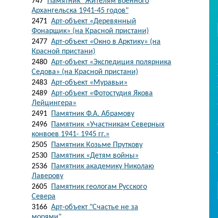
747
Памятник "Жителям военного
Архангельска 1941-45 годов"
2471
Арт-объект «Деревянный
Фонарщик» (на Красной пристани)
2477
Арт-объект «Окно в Арктику» (на
Красной пристани)
2480
Арт-объект «Экспедиция полярника
Седова» (на Красной пристани)
2483
Арт-объект «Муравьи»
2489
Арт-объект «Фотостудия Якова
Лейцингера»
2491
Памятник Ф.А. Абрамову
2496
Памятник «Участникам Северных
конвоев 1941- 1945 гг.»
2505
Памятник Козьме Пруткову
2530
Памятник «Детям войны»
2536
Памятник академику Николаю
Лаверову
2605
Памятник геологам Русского
Севера
3166
Арт-объект "Счастье не за
морями"