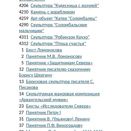
4206
Скульптура "Кудесница с козулей"
4210
Камень с корабликом
4259
Арт-объект "Катер "Соломбалец"
4290
Скульптура "Соломбальские
мальчишки"
4311
Скульптура "Робинзон Крузо"
4312
Скульптура "Птица счастья"
1
Бюст Ломоносова
2
Памятник М.В. Ломоносову
5
Памятник «Защитникам Севера»
12
Памятник писателю-сказочнику
Борису Шергину
13
Бронзовая скульптура писателя С.
Писахова
14
Скульптурная жанровая композиция
«Архангельский мужик»
23
Бюсты «Исследователи Севера»
27
Памятник Петру I
31
Памятник В. (Ульянову) Ленину
37
Памятник П.Ф. Виноградову