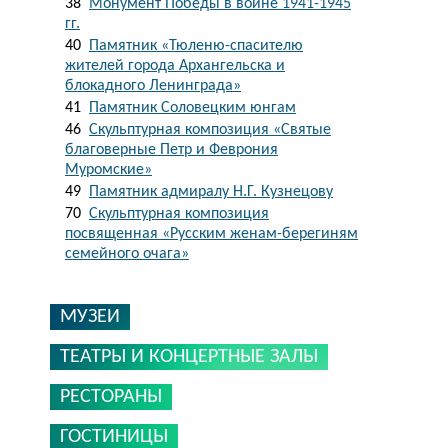
38
Монумент Победы в войне 1941-1945
гг.
40
Памятник «Тюленю-спасителю
жителей города Архангельска и
блокадного Ленинграда»
41
Памятник Соловецким юнгам
46
Скульптурная композиция «Святые
благоверные Петр и Феврония
Муромские»
49
Памятник адмиралу Н.Г. Кузнецову
70
Скульптурная композиция
посвященная «Русским женам-берегиням
семейного очага»
МУЗЕИ
ТЕАТРЫ И КОНЦЕРТНЫЕ ЗАЛЫ
РЕСТОРАНЫ
ГОСТИНИЦЫ