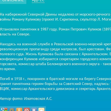
ОПИСАНИЕ
АДРЕС
На набережной Северной Двины недалеко от морского-речного 
войны Роману Куликову (проект И. Скрипкина, скульптор Л. Моги
Установлен памятник в 1987 году. Роман Петрович Куликов (189
власть на Севере.
Находясь на военной службе в Ревельской военно-морской креп
революционную пропаганду среди матросов, был арестован. Фе
полевого суда. Жизнь Куликова была связана с Архангельском. 
конференции Куликов избирается секретарем городского комите
горсовета, комиссар штаба Беломорского военного округа - так
то время.
Погиб в 1918 г., похоронен в братской могиле на берегу Север
гранит памятника героям борьбы за Советский Север, надпись: 
ВЦИК, комиссар Архангельского дивизиона и секретарь Арханге
Автор фото: Илатовская А.С.