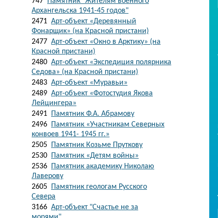
747
Памятник "Жителям военного
Архангельска 1941-45 годов"
2471
Арт-объект «Деревянный
Фонарщик» (на Красной пристани)
2477
Арт-объект «Окно в Арктику» (на
Красной пристани)
2480
Арт-объект «Экспедиция полярника
Седова» (на Красной пристани)
2483
Арт-объект «Муравьи»
2489
Арт-объект «Фотостудия Якова
Лейцингера»
2491
Памятник Ф.А. Абрамову
2496
Памятник «Участникам Северных
конвоев 1941- 1945 гг.»
2505
Памятник Козьме Пруткову
2530
Памятник «Детям войны»
2536
Памятник академику Николаю
Лаверову
2605
Памятник геологам Русского
Севера
3166
Арт-объект "Счастье не за
морями"