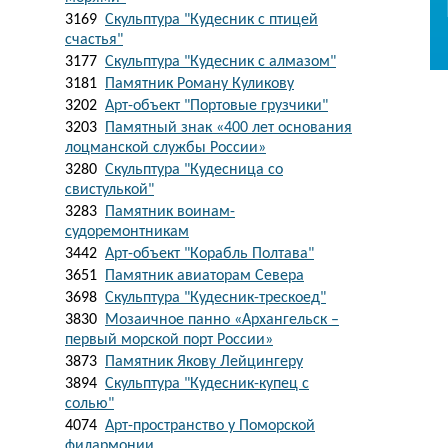
3169
Скульптура "Кудесник с птицей
счастья"
3177
Скульптура "Кудесник с алмазом"
3181
Памятник Роману Куликову
3202
Арт-объект "Портовые грузчики"
3203
Памятный знак «400 лет основания
лоцманской службы России»
3280
Скульптура "Кудесница со
свистулькой"
3283
Памятник воинам-
судоремонтникам
3442
Арт-объект "Корабль Полтава"
3651
Памятник авиаторам Севера
3698
Скульптура "Кудесник-трескоед"
3830
Мозаичное панно «Архангельск –
первый морской порт России»
3873
Памятник Якову Лейцингеру
3894
Скульптура "Кудесник-купец с
солью"
4074
Арт-пространство у Поморской
филармонии