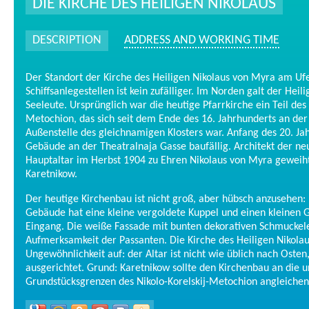
DIE KIRCHE DES HEILIGEN NIKOLAUS
DESCRIPTION
ADDRESS AND WORKING TIME
Der Standort der Kirche des Heiligen Nikolaus von Myra am Uf
Schiffsanlegestellen ist kein zufälliger. Im Norden galt der Heil
Seeleute. Ursprünglich war die heutige Pfarrkirche ein Teil des 
Metochion, das sich seit dem Ende des 16. Jahrhunderts an der
Außenstelle des gleichnamigen Klosters war. Anfang des 20. J
Gebäude an der Theatralnaja Gasse baufällig. Architekt der ne
Hauptaltar im Herbst 1904 zu Ehren Nikolaus von Myra geweiht 
Karetnikow.
Der heutige Kirchenbau ist nicht groß, aber hübsch anzusehen:
Gebäude hat eine kleine vergoldete Kuppel und einen kleinen
Eingang. Die weiße Fassade mit bunten dekorativen Schmuckel
Aufmerksamkeit der Passanten. Die Kirche des Heiligen Nikolau
Ungewöhnlichkeit auf: der Altar ist nicht wie üblich nach Oste
ausgerichtet. Grund: Karetnikow sollte den Kirchenbau an die 
Grundstücksgrenzen des Nikolo-Korelskij-Metochion angleichen