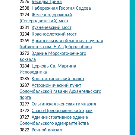
2526
Беседка Грина
2538
Набережная Георгия Седова
3224
Железнодорожный
(Северодвинский) мост
3231
Кузнечевский мост
3234
Краснофлотский мост
3269
Архангельская областная научная
библиотека им. Н.А. Добролюбова
3272
Здание Морского-речного
вокзала
3284
Церковь Св. Мартина
Исповедника
3285
Константиновский приют
3287
Астрономический пункт
Соломбальской гавани Архангельского
порта
3297
Ольгинская женская гимназия
3722
Спасо-Преображенский храм
3727
Административное здание
Соломбальского адмиралтейства
3822
Речной вокзал