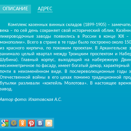
ОПИСАНИЕ
АДРЕС
Комплекс казенных винных складов (1899-1905) – замечате
века – по сей день сохраняет свой исторический облик. Казё
ликероводочные заводы появились в России в конце XIX – 
монополии». Всего в стране в те годы было построено около 15
из красного кирпича, по похожим проектам. В Архангельске
занимало целый квартал между Троицким проспектом и Набереж
Шубина). Главный корпус, выходящий на набережную Двины
несимметричное по фасаду, имеет богатый декор, характерный 
почти в неизменённом виде. В послереволюционные годы з
Отечественной войны в его цехах помимо традиционной прод
бутылки разливали «коктейль Молотова». В настоящее врем
завод.
Автор фото: Илатовская А.С.