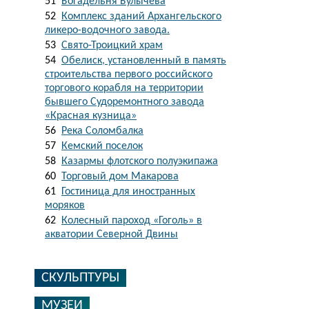
51
Богадельня Булычева
52
Комплекс зданий Архангельского
ликеро-водочного завода.
53
Свято-Троицкий храм
54
Обелиск, установленный в память
строительства первого российского
торгового корабля на территории
бывшего Судоремонтного завода
«Красная кузница»
56
Река Соломбалка
57
Кемский поселок
58
Казармы флотского полуэкипажа
60
Торговый дом Макарова
61
Гостиница для иностранных
моряков
62
Колесный пароход «Гоголь» в
акватории Северной Двины
СКУЛЬПТУРЫ
МУЗЕИ