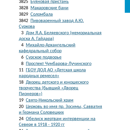
3825
Буяновая пристань
3828
Макаровские бани
3829
Соломбала
3842
Пивоваренный завод А.Ю.
Суркова
3
Дом Я.А. Беляевского (мемориальная
доска А. Гайдара)
4
Михайло-Архангельский
кафедральный собор
6
Сурское подворье
8
Проспект Чумбарова-Лучинского
11
ГБОУ ДОД АО «Детская школа
народных ремесел»
18
Дворец детского и юношеского
творчества (бывший «Дворец
Пионеров»)
19
Свято-Никольский храм
20
Церковь во имя пр. Зосимы, Савватия
и Германа Соловецких
24
Обелиск жертвам интервенции на
Севере в 1918 - 1920 гг