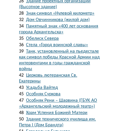
26
Здание проектных организаций
(Высотное здание)
28
Знак-символ «Нулевой километр»
32
Дом Овчинникова (жилой дом)
34
Памятный знак «400 лет основания
города Архангельска»
35
Обелиск Севера
36
Стела «Город воинской славы»
39
Танк, установленный на пьедестале
как символ победы Красной Армии над
интервентами в годы гражданской
войны
42
Церковь лютеранская Св.
Екатерины
43
Усадьба Вайтед
45
Особняк Суркова
47
Особняк Рени – Шарвина (ГБУК АО
«Архангельский молодежный театр»)
48
Храм Успения Божией Матери
50
Здание технического училища им.
Петра I (Дом Брандта)