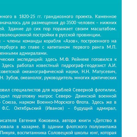
ого в 1820-25 гг. грандиозного проекта. Каменное
значалось для размещения до 3500 человек – нижних
ей. Здание до сих пор поражает своим масштабом.
революционной постройки в русской провинции.
члены команды корабля «Азов», построенного на
ербурга во главе с капитаном первого ранга М.П.
вленными адмиралами.
ких экспедиций: здесь М.Ф. Рейнеке готовился к
. Здесь работал известный гидрограф-геодезист А.И.
оветской океанографической науки, Н.Н. Матусевич,
. Зубов, океанолог, руководитель многих арктических
ил специалистов для кораблей Северной флотилии,
ходил подготовку матрос Северо- Двинской военной
о Союза, нарком Военно-Морского Флота. Здесь же в
 Ф.С. Октябрьский (Иванов) – будущий адмирал,
теля Евгения Коковина, автора книги «Детство в
ровала в казарме. В здании флотского полуэкипажа
 Пикуля, воспитанника Соловецкой школы юнг, которая