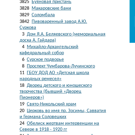
3825
Буяновая пристань
3828
Макаровские бани
3829
Соломбала
3842
Пивоваренный завод А.Ю.
Суркова
3
Дом Я.А. Беляевского (мемориальная
доска А. Гайдара)
4
Михайло-Архангельский
кафедральный собор
6
Сурское подворье
8
Проспект Чумбарова-Лучинского
11
ГБОУ ДОД АО «Детская школа
народных ремесел»
18
Дворец детского и юношеского
творчества (бывший «Дворец
Пионеров»)
19
Свято-Никольский храм
20
Церковь во имя пр. Зосимы, Савватия
и Германа Соловецких
24
Обелиск жертвам интервенции на
Севере в 1918 - 1920 гг