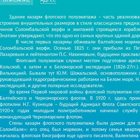
ОПИСАНИЕ
АДРЕС
Здание казарм флотского полуэкипажа – часть реализованн
строение внушительных размеров в стиле классицизма предна
чинов Соломбальской верфи и экипажей строящихся корабл
Знатоки утверждают, что это одно из самых крупных зданий до
В числе первых казармы обживали балтийские моряки – 
Соломбальской верфи. Осенью 1825 г. они прибыли из Пет
Лазаревым и лейтенантом П.С. Нахимовым, будущими просла
Флотский полуэкипаж служил местом подготовки арктичес
Кольской, а затем и к Беломорской экспедиции (1826-27гг.)
Вилькицкий. Бывали тут Ю.М. Шокальский, основоположник с
руководивший гидрографическими работами на Белом море, Н.Н
экспедиций, и другие полярные исследователи.
Во время Первой мировой войны флотский полуэкипаж готов
Балтийского и Черноморского флотов. В 1920 г. здесь про
флотилии Н.Г. Кузнецов – будущий Адмирал Флота Советског
1920-х годах молодым политработником начинал службу
командующий Черноморским флотом.
Стены казарм флотского полуэкипажа были домом для писа
Соломбале»: его отец был моряком, и потому семья кварти
началась флотская биография еще одного писателя, Валентина