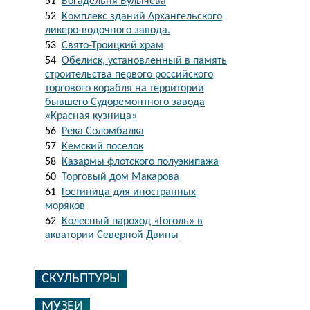
51
Богадельня Булычева
52
Комплекс зданий Архангельского
ликеро-водочного завода.
53
Свято-Троицкий храм
54
Обелиск, установленный в память
строительства первого российского
торгового корабля на территории
бывшего Судоремонтного завода
«Красная кузница»
56
Река Соломбалка
57
Кемский поселок
58
Казармы флотского полуэкипажа
60
Торговый дом Макарова
61
Гостиница для иностранных
моряков
62
Колесный пароход «Гоголь» в
акватории Северной Двины
СКУЛЬПТУРЫ
МУЗЕИ