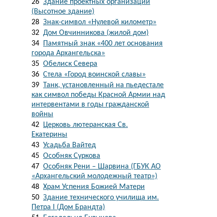
26
Здание проектных организаций
(Высотное здание)
28
Знак-символ «Нулевой километр»
32
Дом Овчинникова (жилой дом)
34
Памятный знак «400 лет основания
города Архангельска»
35
Обелиск Севера
36
Стела «Город воинской славы»
39
Танк, установленный на пьедестале
как символ победы Красной Армии над
интервентами в годы гражданской
войны
42
Церковь лютеранская Св.
Екатерины
43
Усадьба Вайтед
45
Особняк Суркова
47
Особняк Рени – Шарвина (ГБУК АО
«Архангельский молодежный театр»)
48
Храм Успения Божией Матери
50
Здание технического училища им.
Петра I (Дом Брандта)