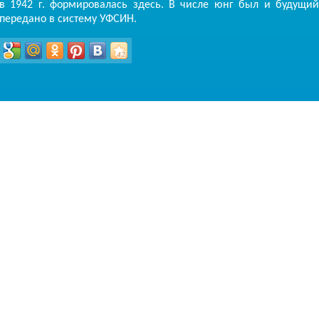
в 1942 г. формировалась здесь. В числе юнг был и будущи
передано в систему УФСИН.