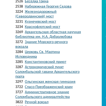
2526
Беседка Грина
2538
Набережная Георгия Седова
3224
Железнодорожный
(Северодвинский) мост
3231
Кузнечевский мост
3234
Краснофлотский мост
3269
Архангельская областная научная
библиотека им. Н.А. Добролюбова
3272
Здание Морского-речного
вокзала
3284
Церковь Св. Мартина
Исповедника
3285
Константиновский приют
3287
Астрономический пункт
Соломбальской гавани Архангельского
порта
3297
Ольгинская женская гимназия
3722
Спасо-Преображенский храм
3727
Административное здание
Соломбальского адмиралтейства
3822
Речной вокзал