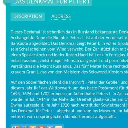
DAS DENKMAL FÜR PETER I
DESCRIPTION
ADDRESS
Dieses Denkmal ist sicherlich das in Russland bekannteste Den
Archangelsk. Denn die Skulptur Peters I. ist auf der Vorderseit
Banknote abgebildet. Das Denkmal zeigt Peter I. in voller Grö
sein Schal scheinen vom Wind verweht. Der Zar stützt sich mit
einen Spazierstock und in der linken Hand hält er ein Fernglas. 
entschlossener, zielstrebiger Mensch dargestellt und personifizi
Verständnis die Macht Russlands. Das fünf Meter hohe rechtec
grauem Granit, das von den Meistern des Solowezki-Klosters s
Auf den Sockelflächen steht die Inschrift „Peter der Große“ und
diesem Jahr lief der Wettbewerb um das beste Postament für 
1693, 1694 und 1702 erinnern an Aufenthalte Peters I. in Arc
wurde im Juli 1914 in der Nähe der Dreifaltigkeits-Kirche am U
Dwina aufgestellt. Im Jahr 1920 nach Antritt der Sowjetmacht 
das Denkmal für Peter I. abgebaut und kam ins Museum. Im Ja
entfernt vom ursprünglichen Standort erneut aufgestellt.