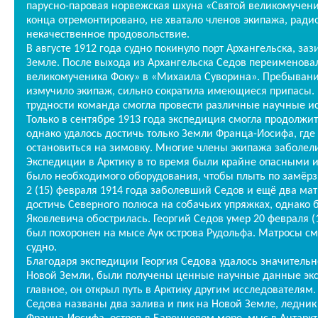
парусно-паровая норвежская шхуна «Святой великомучени
конца отремонтировано, не хватало членов экипажа, ради
некачественное продовольствие.
В августе 1912 года судно покинуло порт Архангельска, за
Земле. После выхода из Архангельска Седов переименова
великомученика Фоку» в «Михаила Суворина». Пребывани
измучило экипаж, сильно сократила имеющиеся припасы. 
трудности команда смогла провести различные научные и
Только в сентябре 1913 года экспедиция смогла продолжит
однако удалось достичь только Земли Франца-Иосифа, где
остановиться на зимовку. Многие члены экипажа заболел
Экспедиции в Арктику в то время были крайне опасными и
было необходимого оборудования, чтобы плыть по замёрз
2 (15) февраля 1914 года заболевший Седов и ещё два ма
достичь Северного полюса на собачьих упряжках, однако 
Яковлевича обострилась. Георгий Седов умер 20 февраля (1
был похоронен на мысе Аук острова Рудольфа. Матросы см
судно.
Благодаря экспедиции Георгия Седова удалось значительно
Новой Земли, были получены ценные научные данные экс
главное, он открыл путь в Арктику другим исследователям. 
Седова названы два залива и пик на Новой Земле, ледник