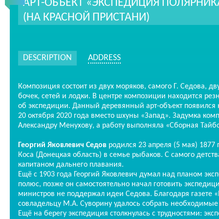
АРТ-ОБЪЕКТ «ЭКСПЕДИЦИЯ ПОЛЯРНИК
(НА КРАСНОЙ ПРИСТАНИ)
DESCRIPTION
ADDRESS
Композиция состоит из двух моряков, самого Г. Седова, дв
бочек, сетей и лодки. В центре композиции находится рез
об экспедиции. Данный деревянный арт-объект появился 
20 октября 2020 года вместо шхуны «Запад». Задумка ко
Александру Менухову, а работу выполняла «Сборная Тайб
Георгий Яковлевич Седов
родился 23 апреля (5 мая) 1877 
Коса (Донецкая область) в семье рыбаков. С самого детств
капитаном дальнего плавания.
Ещё с 1903 года Георгий Яковлевич думал над планом эк
полюс, позже он самостоятельно начал готовить экспедици
министров не поддержал идеи Седова. Благодаря газете «
совладельцу М.А. Суворину удалось собрать необходимые
Ещё на берегу экспедиция столкнулась с трудностями: экс