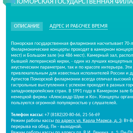
ПОМОРСКАЯ ГОСУДАРСТВЕННАЯ ФИЛ
ОПИСАНИЕ
АДРЕС И РАБОЧЕЕ ВРЕМЯ
Поморская государственная филармония насчитывает 70-
Филармонические концерты проходят в камерном концертн
мест) и Большом зале (на 486 мест). Камерный зал, распо
бывшей лютеранской кирхи, - один из лучших концертных 
акустическим параметрам, так и по красоте интерьера. Эти
привлекательным для известных исполнителей России и др
Артистов Поморской филармонии всегда отличал высокий 
гастрольные выступления с успехом проходят в разных гор
западноевропейских стран. В 1991 году в Камерном зале 
немецкой фирмы «Александр Шуке и Ко». Концерты орган
пользуются огромной популярностью у слушателей.
Телефон кассы:
+7 (8182)20-80-66, 21-56-69
Режим работы кассы
по адресу ул. Карла Маркса, д. 3
: Вт-
перерыва на обед. Пн - выходной.
Режим работы кассы
по адресу пл. В.И. Ленина, д. 1
: Пн-Пт