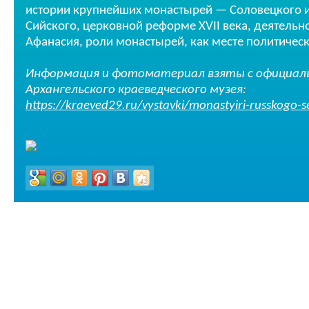
истории крупнейших монастырей — Соловецкого и
Сийского, церковной реформе XVII века, деятельн
Афанасия, роли монастырей, как месте политичес
Информация и фотоматериал взяты с официал
Архангельского краеведческого музея:
https://kraeved29.ru/vystavki/monastyiri-russkogo-sev